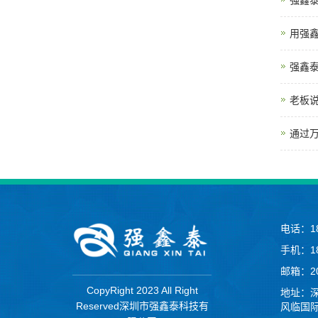
强鑫
用强
强鑫
老板
通过
电话：18
手机：18
邮箱：20
CopyRight 2023 All Right
地址：
Reserved深圳市强鑫泰科技有
风临国际