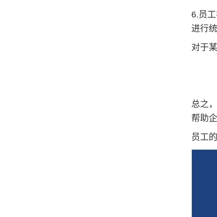
6.员
进行
对于
总之
帮助
员工