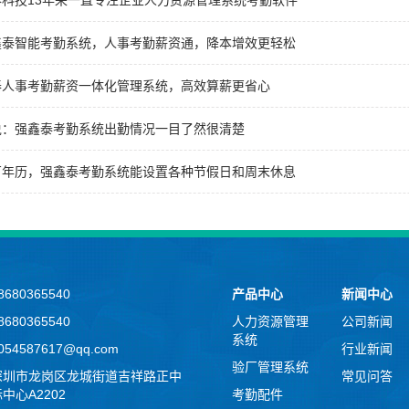
泰科技13年来一直专注企业人力资源管理系统考勤软件
鑫泰智能考勤系统，人事考勤薪资通，降本增效更轻松
泰人事考勤薪资一体化管理系统，高效算薪更省心
说：强鑫泰考勤系统出勤情况一目了然很清楚
万年历，强鑫泰考勤系统能设置各种节假日和周末休息
680365540
产品中心
新闻中心
680365540
人力资源管理
公司新闻
系统
54587617@qq.com
行业新闻
验厂管理系统
深圳市龙岗区龙城街道吉祥路正中
常见问答
中心A2202
考勤配件