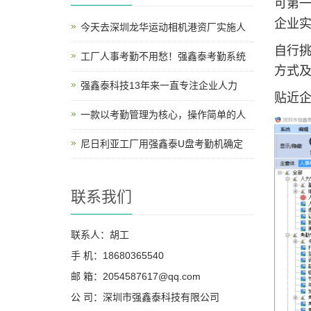
可第一
企业
今天去深圳龙华运动相机港资厂实施人
自行挑
工厂人事考勤不用愁！强鑫泰考勤系统
方式及
强鑫泰科技13年来一直专注企业人力
贴近
一款以考勤管理为核心，操作简单的人
尼日利亚工厂用强鑫泰U盘考勤机确定
联系我们
联系人：胡工
手 机：18680365540
邮 箱：2054587617@qq.com
公 司：深圳市强鑫泰科技有限公司